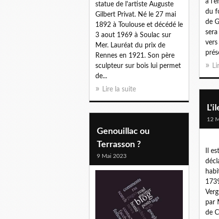
à l'
statue de l'artiste Auguste
du f
Gilbert Privat. Né le 27 mai
de G
1892 à Toulouse et décédé le
sera
3 aout 1969 à Soulac sur
vers
Mer. Lauréat du prix de
prés
Rennes en 1921. Son père
sculpteur sur bois lui permet
Li
de...
Lire la suite
L'i
12 M
Genouillac ou
Terrasson ?
Il es
9 Mai 2023
décl
habi
1739
Verg
par 
de C