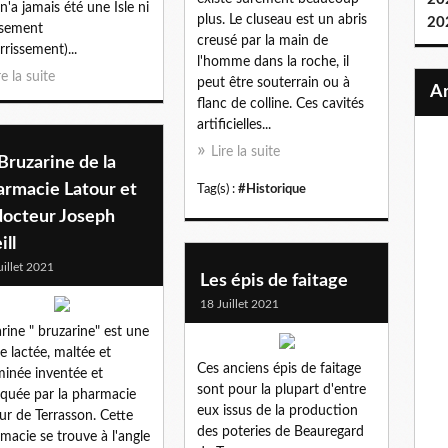
 n'a jamais été une Isle ni
plus. Le cluseau est un abris
20
ssement
creusé par la main de
rrissement)...
l'homme dans la roche, il
re la suite
peut être souterrain ou à
flanc de colline. Ces cavités
artificielles...
Lire la suite
Bruzarine de la
armacie Latour et
Tag(s) :
#Historique
docteur Joseph
ll
uillet 2021
Les épis de faitage
18 Juillet 2021
arine " bruzarine" est une
ne lactée, maltée et
Ces anciens épis de faitage
minée inventée et
sont pour la plupart d'entre
iquée par la pharmacie
eux issus de la production
ur de Terrasson. Cette
des poteries de Beauregard
macie se trouve à l'angle