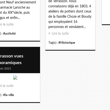
de Terrasson. nous
ont Neuf anciennement
connaissons déjà en 1803, 4
harmacie Laroche au
ateliers de potiers dont ceux
t du XX°siècle, puis
de la famille Choze et Boudy
us et enfin...
qui employaient 16
re la suite
personnes et vendaient...
Lire la suite
) :
#activité
Tag(s) :
#Historique
rrasson vues
noramiques
uin 2021
re la suite
) :
#la ville