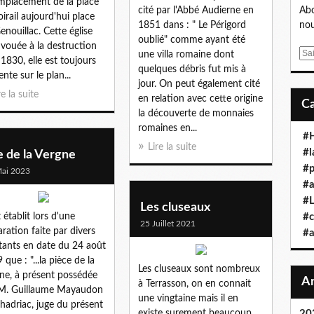
emplacement de la place
cité par l'Abbé Audierne en
Abo
oirail aujourd'hui place
1851 dans : " Le Périgord
nou
enouillac. Cette église
oublié" comme ayant été
 vouée à la destruction
E
une villa romaine dont
 1830, elle est toujours
m
quelques débris fut mis à
ente sur le plan...
a
jour. On peut également cité
re la suite
i
en relation avec cette origine
l
la découverte de monnaies
romaines en...
#H
Lire la suite
#l
le de la Vergne
#p
ai 2023
#a
#L
Les cluseaux
t établit lors d'une
#c
25 Juillet 2021
aration faite par divers
#a
tants en date du 24 août
 que : "...la pièce de la
Les cluseaux sont nombreux
ne, à présent possédée
à Terrasson, on en connait
M. Guillaume Mayaudon
une vingtaine mais il en
hadriac, juge du présent
existe surement beaucoup
20