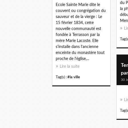
du P
Ecole Sainte Marie dite le
la p
couvent ou congrégation du
débu
sauveur et de la vierge : Le
Meng
15 février 1834, cette
Li
nouvelle communauté est
fondée à Terrasson par la
Tag(s
mère Marie Lacoste. Elle
s'installe dans l'ancienne
enceinte du monastère tout
proche de l'église,...
Te
Lire la suite
pa
Tag(s) :
#la ville
30 J
Li
Tag(s