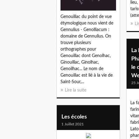
lieu,
tari
(atte
Genouillac du point de vue
étymologique nous vient de
Li
Gennulius - Genolliacum :
domaine de Gennulius. On
trouve plusieurs
orthographes pour
La 
Genouillac dont Genolhac,
Ph
Ginouillac, Ginolhac,
le 
Genoilhac... Le nom de
Wei
Genouillac est lié à la vie de
Saint-Sour,...
25 J
Lire la suite
La f
fari
vita
Les écoles
fabr
1 Juillet 2021
Lato
phar