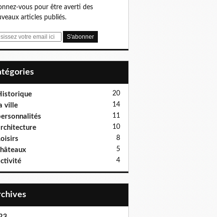
nnez-vous pour être averti des
veaux articles publiés.
Catégories
20
istorique
14
a ville
11
ersonnalités
10
rchitecture
8
oisirs
5
hâteaux
4
ctivité
Archives
23