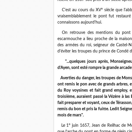
C'est au cours du XV° siècle que l'abbé
vraisemblablement le pont fut restaur
connaissons aujourd'hui.
On retrouve des mentions du pont e
escarmouche a lieu proche de la maiso
des armées du roi, seigneur de Castel-No
d'éviter les troupes du prince de Condé de
"...quelques jours
après, Monseigne
d'Ayen, sont esté rompre la grande arcade
Averties du danger, les troupes de Monsie
ont remis le pon avec de grands arbres,
du Roy voysines et fait grand employ, 
troisième, auraient passé la Vézère à las 
fait presparer et voyant, ceux de Térasson
remis du bon et pris la fuitte. Ledit Seig
mois de mars".
Le 1° juin 1657, Jean de Reilhac de Mo
que l'arche du pont en forme de plein ci