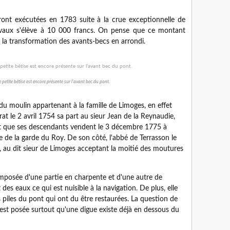
nt exécutées en 1783 suite à la crue exceptionnelle de
vaux s'élève à 10 000 francs. On pense que ce montant
 la transformation des avants-becs en arrondi.
 petite bêtise est encore présente sur l'avant bec du pont.
 moulin appartenant à la famille de Limoges, en effet
t le 2 avril 1754 sa part au sieur Jean de la Reynaudie,
rt que ses descendants vendent le 3 décembre 1775 à
de la garde du Roy. De son côté, l'abbé de Terrasson le
 au dit sieur de Limoges acceptant la moitié des moutures
posée d'une partie en charpente et d'une autre de
es eaux ce qui est nuisible à la navigation. De plus, elle
iles du pont qui ont du être restaurées. La question de
 est posée surtout qu'une digue existe déjà en dessous du