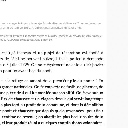
aits pour la navigation de diverses rivières en Guyenne, levez par M.Ferry dans la visite qu'il en a
année 1696. Archives départementale de la Gironde.
t jugé fâcheux et un projet de réparation est confié à
es de l'état ne pouvant suivre, il fallut porter la demande
te le 5 juillet 1725. On note également ne date du 10 janvier
ns pour un avant bec du pont.
ur le refuge en amont de la première pile du pont :
" En
ardes nationales. On fit emplette de fusils, de gibernes, de
ne pièce de 4 qui fut montée sur son affût. On éleva sur un
 Rez de chaussée et un étagera dessus qui servit longtemps
ua plus tard au profit de la commune, et dont la démolition
s ponts et chaussée que depuis quelques années ; pour finir
centime de revenu ; on abattit les plus beaux saules de la
 et leur produit réuni à quelques contributions volontaires,