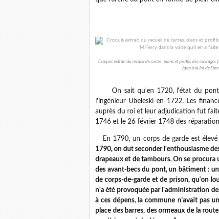
Croquis extrait du recueil de cartes, plans et profils des ouvrages f
faite à la fin de l'
On sait qu'en 1720, l'état du pont es
l'ingénieur Ubeleski en 1722. Les financ
auprès du roi et leur adjudication fut fai
1746 et le 26 février 1748 des réparatio
En 1790, un corps de garde est élevé s
1790, on dut seconder l'enthousiasme des g
drapeaux et de tambours. On se procura u
des avant-becs du pont, un bâtiment : un
de corps-de-garde et de prison, qu'on lo
n'a été provoquée par l'administration de
à ces dépens, la commune n'avait pas un 
place des barres, des ormeaux de la route,