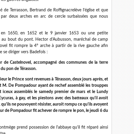
 de Terrasson, Bertrand de Roffignacrelève l'église et que
é par deux arches en arc de cercle surbaissées que nous
n 1650, en 1652 et le 9 janvier 1653 ou une petite
n au bout du pont. Hector d'Aubusson, maréchal de camp
vel fit rompre la 4° arche à partir de la rive gauche afin
 se diriger vers Badefols :
ur de Castelnovel, accompagné des communes de la terre
 du pon de Térasson.
ur le Prince sont revenues à Térasson, deux jours après, et
 et M. De Pompadour ayant de rechef assemblé les trouppes
et iceux assemblés le samedy premier de mars et le Lundy
Eycuras, à gay, et les piestons avec des batteaux qu'il avoit
, qu'ils ne pouvoyent résister, auroit rompu ce qu'ils avoyent
neur de Pompadour fit achever de rompre le pon, le jeudi 6 du
ntmège prend possession de l'abbaye qu'il fit réparé ainsi
ntre.