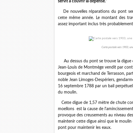
servit à couvrir la dépense."
De nouvelles réparations du pont sero
cette même année. Le montant des tra
assez important inclus très probablement
Carte postale vers 1903, une
Au dessus du pont se trouve la digue du
Jean-Louis de Montmège vendit par contra
bourgeois et marchand de Terrasson, pa
noble Jean Limoges-Despériers, gendarme 
16 septembre 1788 par un bail perpétuel,
du moulin.
Cette digue de 1,57 mètre de chute com
moellons est la cause de l'amincissement d
provoque des creusements au niveau des p
maintenir cette digue ainsi que le moulin
pont pour maintenir les eaux.