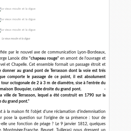
Le vieux moulin et la digue
iée par le nouvel axe de communication Lyon-Bordeaux,
erge Lanoix dite
"chapeau rouge"
en amont de l'ouvrage et
vel et Chapelle. Cet ensemble formait un passage étroit et
e donner au grand pont de Terrasson dont la voie est trés
té que comporte le passage de ce point, il est absolument
e tour octogonale de 2 à 3 m de diamètre, sise à l'entrée du
 à la maison Bouquier, culée droite du grand pont. -
 ville de Terrasson, lequel a été construit en 1790 sur la
e du grand pont."
 à la maison fit l'objet d'une réclamation d'indemnisation
ur pose la question sur l'origine de sa présence : tour de
-elle une fonction de péage ? Le 9 janvier 1812, quelques
e, Montmège,Franche, Beunet, Tuilieras) nous dressent un