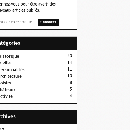
nnez-vous pour être averti des
veaux articles publiés.
Catégories
20
istorique
14
a ville
11
ersonnalités
10
rchitecture
8
oisirs
5
hâteaux
4
ctivité
Archives
23