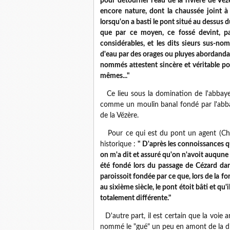
pour détourner l'eau de la rivière de Vé
encore nature, dont la chaussée joint à
lorsqu'on a basti le pont situé au dessus du
que par ce moyen, ce fossé devint, pa
considérables, et les dits sieurs sus-no
d'eau par des orages ou pluyes abordandant
nommés attestent sincère et véritable pou
mêmes..."
Ce lieu sous la domination de l'abbaye 
comme un moulin banal fondé par l'abba
de la Vézère.
Pour ce qui est du pont un agent (Cha
historique :
" D'après les connoissances q
on m'a dit et assuré qu'on n'avoit auqune 
été fondé lors du passage de Cézard dans
paroissoit fondée par ce que, lors de la f
au sixième siècle, le pont
étoit bâti et qu'
totalement différente."
D'autre part, il est certain que la voie
nommé le "gué" un peu en amont de la d